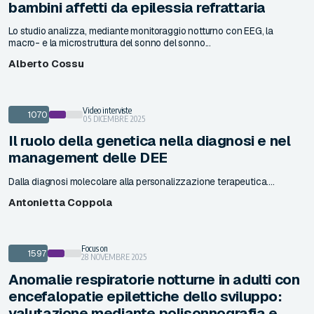
bambini affetti da epilessia refrattaria
Lo studio analizza, mediante monitoraggio notturno con EEG, la
macro- e la microstruttura del sonno del sonno...
Alberto Cossu
Video interviste
1070
05 DICEMBRE 2025
Il ruolo della genetica nella diagnosi e nel
management delle DEE
Dalla diagnosi molecolare alla personalizzazione terapeutica....
Antonietta Coppola
Focus on
1597
28 NOVEMBRE 2025
Anomalie respiratorie notturne in adulti con
encefalopatie epilettiche dello sviluppo:
valutazione mediante polisonnografia e